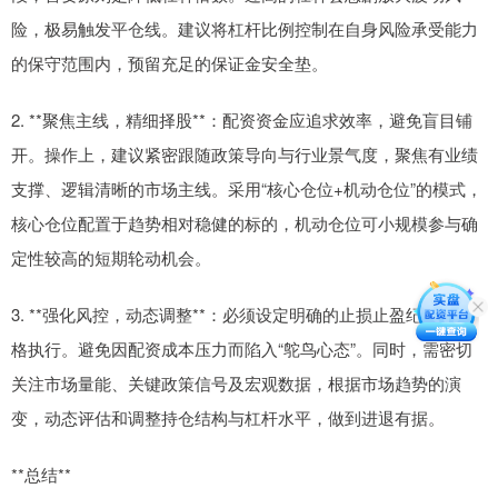
险，极易触发平仓线。建议将杠杆比例控制在自身风险承受能力
的保守范围内，预留充足的保证金安全垫。
2. **聚焦主线，精细择股**：配资资金应追求效率，避免盲目铺
开。操作上，建议紧密跟随政策导向与行业景气度，聚焦有业绩
支撑、逻辑清晰的市场主线。采用“核心仓位+机动仓位”的模式，
核心仓位配置于趋势相对稳健的标的，机动仓位可小规模参与确
定性较高的短期轮动机会。
3. **强化风控，动态调整**：必须设定明确的止损止盈纪律并严
格执行。避免因配资成本压力而陷入“鸵鸟心态”。同时，需密切
关注市场量能、关键政策信号及宏观数据，根据市场趋势的演
变，动态评估和调整持仓结构与杠杆水平，做到进退有据。
**总结**