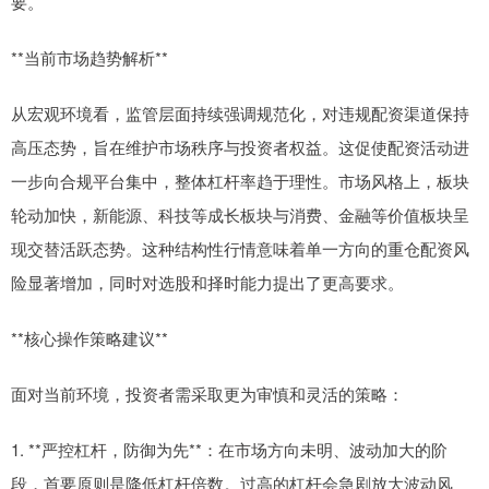
要。
**当前市场趋势解析**
从宏观环境看，监管层面持续强调规范化，对违规配资渠道保持
高压态势，旨在维护市场秩序与投资者权益。这促使配资活动进
一步向合规平台集中，整体杠杆率趋于理性。市场风格上，板块
轮动加快，新能源、科技等成长板块与消费、金融等价值板块呈
现交替活跃态势。这种结构性行情意味着单一方向的重仓配资风
险显著增加，同时对选股和择时能力提出了更高要求。
**核心操作策略建议**
面对当前环境，投资者需采取更为审慎和灵活的策略：
1. **严控杠杆，防御为先**：在市场方向未明、波动加大的阶
段，首要原则是降低杠杆倍数。过高的杠杆会急剧放大波动风